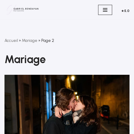
★
5,0
Aller
au
contenu
Accueil
»
Mariage
»
Page 2
Mariage