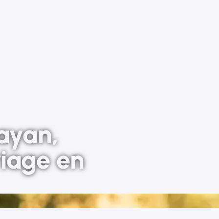
ayan,
iage en