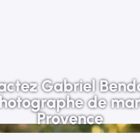
actez Gabriel Bend
photographe de mar
Provence