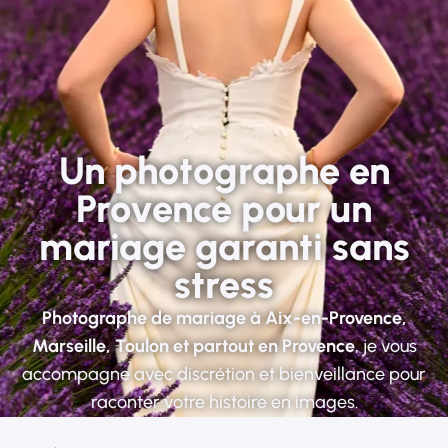
Un photographe en
Provence pour un
mariage garanti sans
stress
Photographe de mariage à Aix-en-Provence,
Marseille, Toulon et partout en Provence
, je vous
accompagne avec discrétion et bienveillance pour
raconter votre histoire en images.