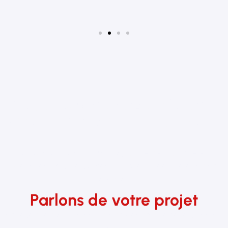
Vous vous mariez à Aix-en-
Provence, Marseille ou Toulon
?
Vous recherchez un
photographe de mariage en
Provence
pour vous accompagner avec discrétion et
sérénité ?
Parlons de votre projet
et voyons ensemble comment raconter votre journée en