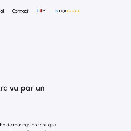
al
Contact
★
5,0
★★★★★
G
rc vu par un
phe de mariage En tant que