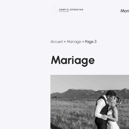
Mon
Aller
au
contenu
Accueil
»
Mariage
»
Page 3
Mariage