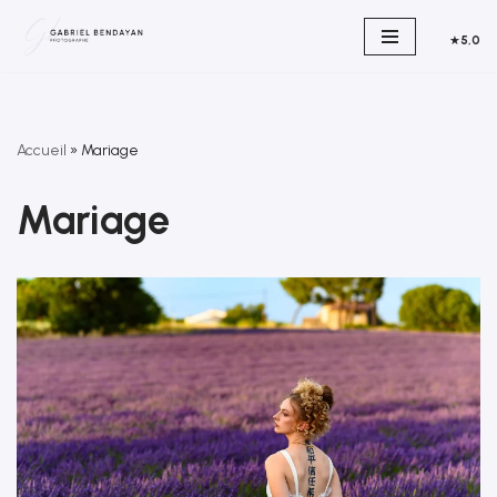
★
5,0
Aller
au
contenu
Accueil
»
Mariage
Mariage