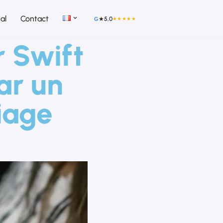
al
Contact
★
5,0
★★★★★
G
r Swift
ar un
iage