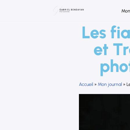
Mon
Aller
au
Les fi
contenu
et T
pho
Accueil
»
Mon journal
»
L