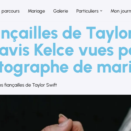
 parcours
Mariage
Galerie
Particuliers
Mon journ
ançailles de Taylo
ravis Kelce vues p
tographe de mar
es fiançailles de Taylor Swift