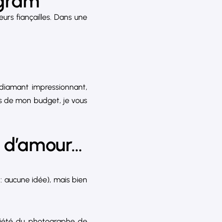
agram
urs fiançailles. Dans une
 diamant impressionnant,
s de mon budget, je vous
e d’amour…
 : aucune idée), mais bien
priété du photographe de