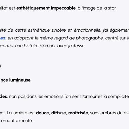
ultat est
esthétiquement impeccable
, à l’image de la star.
uité de cette esthétique sincère et émotionnelle, j’ai égaleme
mez
,
en adoptant le même regard de photographe, centré sur la 
conter une histoire d’amour avec justesse.
?
ance lumineuse
.
ides
, non pas dans les émotions (on sent l’amour et la complicit
ect. La lumière est
douce, diffuse, maîtrisée
, sans ombres dures 
tement exécuté.