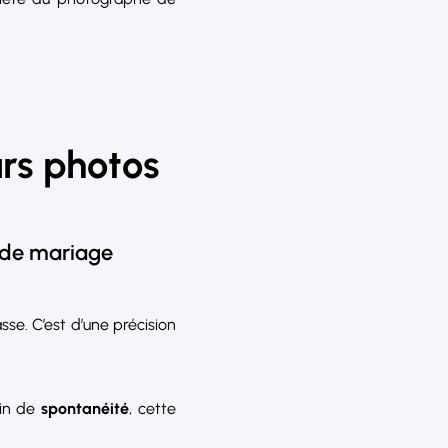
rs photos
e de mariage
sse. C’est d’une précision
rin de
spontanéité
, cette