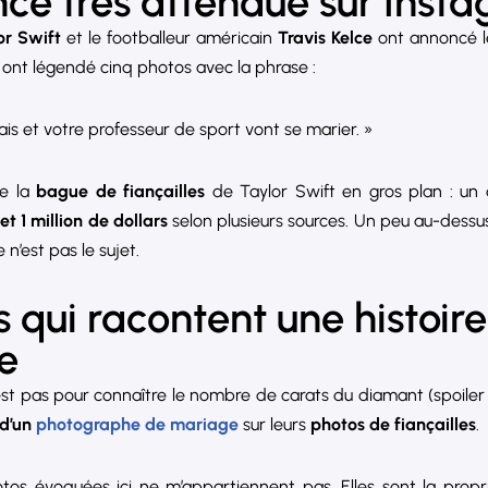
ce très attendue sur Inst
or Swift
et le footballeur américain
Travis Kelce
ont annoncé le
s ont légendé cinq photos avec la phrase :
ais et votre professeur de sport vont se marier. »
re la
bague de fiançailles
de Taylor Swift en gros plan : un
t 1 million de dollars
selon plusieurs sources. Un peu au-dessu
n’est pas le sujet.
s qui racontent une histoir
e
n’est pas pour connaître le nombre de carats du diamant (spoiler
 d’un
photographe de mariage
sur leurs
photos de fiançailles
.
photos évoquées ici ne m’appartiennent pas. Elles sont la pro