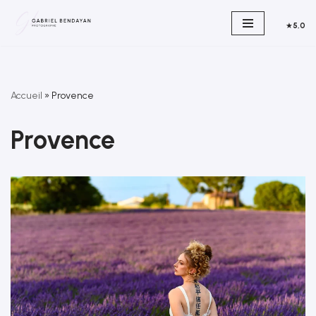
★
5,0
Aller
au
contenu
Accueil
»
Provence
Provence